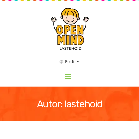
Eesti
Autor:
lastehoid