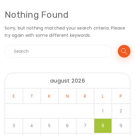
Nothing Found
Sorry, but nothing matched your search criteria. Please
try again with some different keywords.
august 2026
E
T
K
N
R
L
P
1
2
3
4
5
6
7
8
9